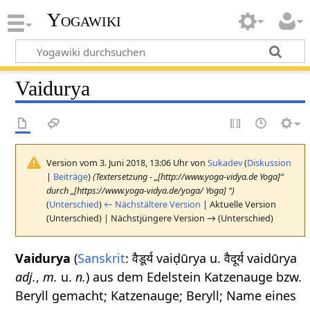
Yogawiki
Vaidurya
Version vom 3. Juni 2018, 13:06 Uhr von
Sukadev
(
Diskussion
|
Beiträge
)
(Textersetzung - „[http://www.yoga-vidya.de Yoga]“
durch „[https://www.yoga-vidya.de/yoga/ Yoga] “)
(
Unterschied
)
← Nächstältere Version
| Aktuelle Version
(Unterschied) | Nächstjüngere Version → (Unterschied)
Vaidurya
(
Sanskrit
: वैडूर्य vaiḍūrya u. वैदूर्य vaidūrya
adj.
,
m.
u.
n.
) aus dem Edelstein Katzenauge bzw.
Beryll gemacht; Katzenauge; Beryll; Name eines