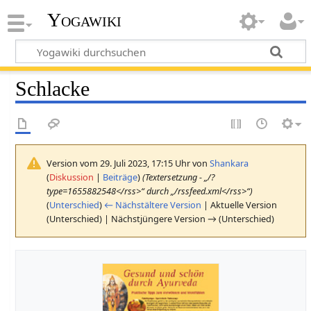
Yogawiki
Schlacke
Version vom 29. Juli 2023, 17:15 Uhr von
Shankara
(
Diskussion
|
Beiträge
)
(Textersetzung - „/?
type=1655882548</rss>“ durch „/rssfeed.xml</rss>“)
(
Unterschied
)
← Nächstältere Version
| Aktuelle Version
(Unterschied) | Nächstjüngere Version → (Unterschied)