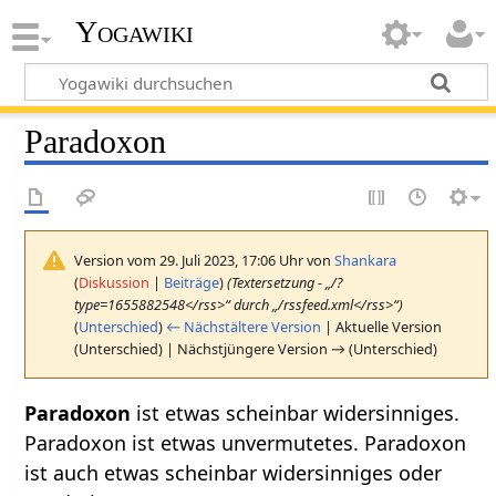
Yogawiki
Paradoxon
Version vom 29. Juli 2023, 17:06 Uhr von
Shankara
(
Diskussion
|
Beiträge
)
(Textersetzung - „/?
type=1655882548</rss>“ durch „/rssfeed.xml</rss>“)
(
Unterschied
)
← Nächstältere Version
| Aktuelle Version
(Unterschied) | Nächstjüngere Version → (Unterschied)
Paradoxon
ist etwas scheinbar widersinniges.
Paradoxon ist etwas unvermutetes. Paradoxon
ist auch etwas scheinbar widersinniges oder