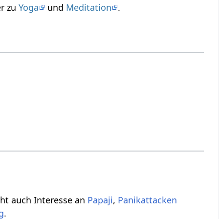
er zu
Yoga
und
Meditation
.
cht auch Interesse an
Papaji
,
Panikattacken
g
.