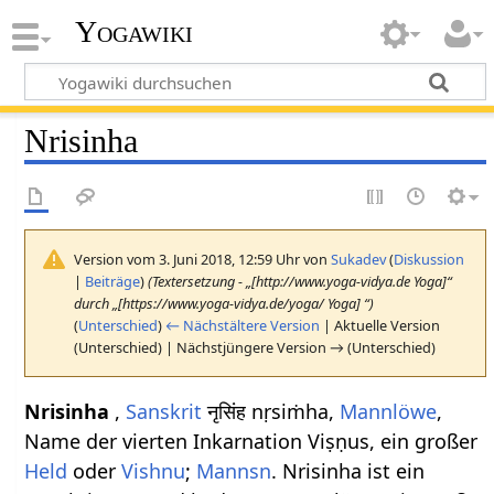
Yogawiki
Nrisinha
Version vom 3. Juni 2018, 12:59 Uhr von
Sukadev
(
Diskussion
|
Beiträge
)
(Textersetzung - „[http://www.yoga-vidya.de Yoga]“
durch „[https://www.yoga-vidya.de/yoga/ Yoga] “)
(
Unterschied
)
← Nächstältere Version
| Aktuelle Version
(Unterschied) | Nächstjüngere Version → (Unterschied)
Nrisinha
,
Sanskrit
नृसिंह nṛsiṁha,
Mannlöwe
,
Name der vierten Inkarnation Viṣṇus, ein großer
Held
oder
Vishnu
;
Mannsn
. Nrisinha ist ein