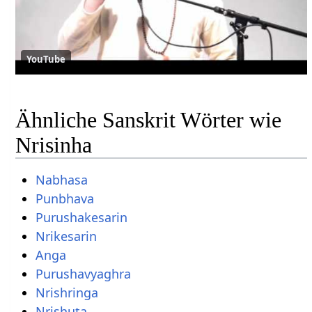
YouTube
Ähnliche Sanskrit Wörter wie
Nrisinha
Nabhasa
Punbhava
Purushakesarin
Nrikesarin
Anga
Purushavyaghra
Nrishringa
Nrishuta