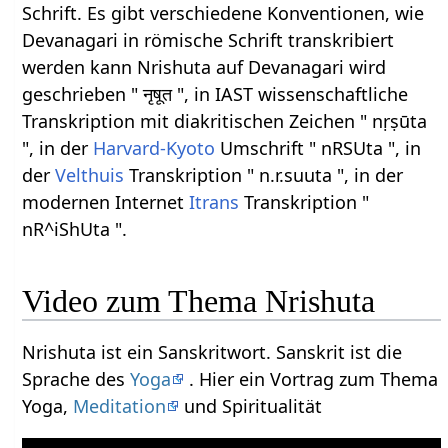
Schrift. Es gibt verschiedene Konventionen, wie
Devanagari in römische Schrift transkribiert
werden kann Nrishuta auf Devanagari wird
geschrieben " नृषूत ", in IAST wissenschaftliche
Transkription mit diakritischen Zeichen " nṛṣūta
", in der
Harvard-Kyoto
Umschrift " nRSUta ", in
der
Velthuis
Transkription " n.r.suuta ", in der
modernen Internet
Itrans
Transkription "
nR^iShUta ".
Video zum Thema Nrishuta
Nrishuta ist ein Sanskritwort. Sanskrit ist die
Sprache des
Yoga
. Hier ein Vortrag zum Thema
Yoga,
Meditation
und Spiritualität