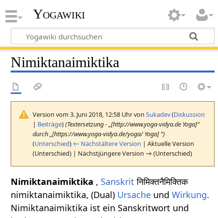
Yogawiki
Nimiktanaimiktika
Version vom 3. Juni 2018, 12:58 Uhr von
Sukadev
(
Diskussion
|
Beiträge
)
(Textersetzung - „[http://www.yoga-vidya.de Yoga]“
durch „[https://www.yoga-vidya.de/yoga/ Yoga] “)
(
Unterschied
)
← Nächstältere Version
| Aktuelle Version
(Unterschied) | Nächstjüngere Version → (Unterschied)
Nimiktanaimiktika
,
Sanskrit
निमिक्तनैमिक्तिक
nimiktanaimiktika, (Dual)
Ursache
und
Wirkung
.
Nimiktanaimiktika ist ein Sanskritwort und