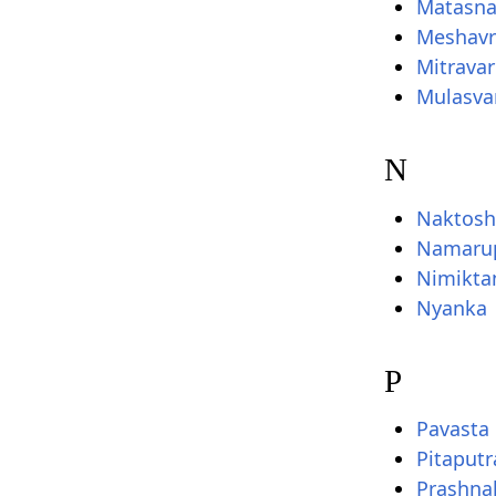
Matasn
Meshavr
Mitrava
Mulasva
N
Naktosh
Namaru
Nimikta
Nyanka
P
Pavasta
Pitaputr
Prashna