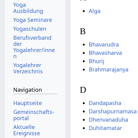
Yoga
Alga
Ausbildung
Yoga Seminare
Yogaschulen
B
Berufsverband
der
Bhavarudra
Yogalehrer/inne
Bhavasharva
n
Bhurij
Yogalehrer
Brahmarajanya
Verzeichnis
D
Navigation
Hauptseite
Dandapasha
Darshapurnamasa
Gemeinschafts­
portal
Dhenvanaduha
Aktuelle
Duhitamatar
Ereignisse