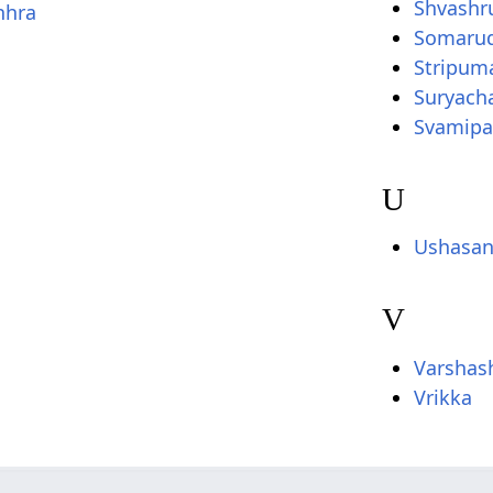
Shvashr
hhra
Somaru
Stripum
Suryach
Svamipa
U
Ushasan
V
Varshas
Vrikka