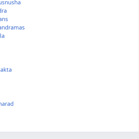
usnusha
dra
ans
andramas
la
akta
harad