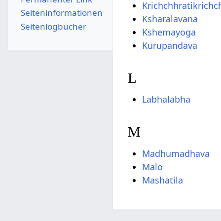
Krichchhratikrichc
Seiten­­informationen
Ksharalavana
Seitenlogbücher
Kshemayoga
Kurupandava
L
Labhalabha
M
Madhumadhava
Malo
Mashatila