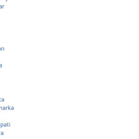
ar
an
a
ta
marka
pati
ra