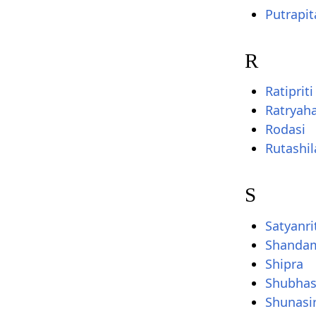
Putrapit
R
Ratipriti
Ratryah
Rodasi
Rutashil
S
Satyanri
Shanda
Shipra
Shubhas
Shunasi