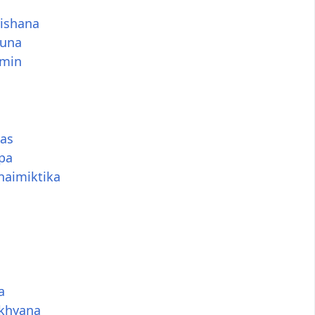
a
ishana
runa
min
as
pa
naimiktika
a
khyana