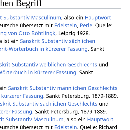
chen Begriff
t Substantiv
Masculinum
, also ein
Hauptwort
eutsche übersetzt mit
Edelstein
,
Perle
. Quelle:
ung von Otto Böhtlingk
, Leipzig 1928.
a ist ein
Sanskrit Substantiv
sächlichen
rit-Wörterbuch in kürzerer Fassung
. Sankt
skrit Substantiv
weiblichen
Geschlechts
und
Wörterbuch in kürzerer Fassung
. Sankt
 ein
Sanskrit Substantiv
männlichen
Geschlechts
 kürzerer Fassung
. Sankt Petersburg, 1879-1889.
skrit Substantiv
sächlichen
Geschlechts
und
zerer Fassung
. Sankt Petersburg, 1879-1889.
it Substantiv
Masculinum
, also ein
Hauptwort
eutsche übersetzt mit
Edelstein
. Quelle: Richard