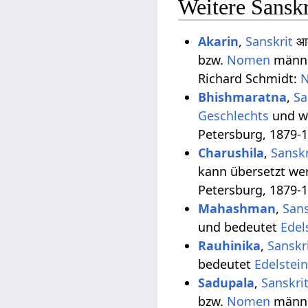
Weitere Sanskr
Akarin
,
Sanskrit
आक
bzw.
Nomen
männ
Richard Schmidt:
N
Bhishmaratna
,
Sa
Geschlechts
und wi
Petersburg, 1879-1
Charushila
,
Sanskr
kann übersetzt we
Petersburg, 1879-1
Mahashman
,
Sans
und bedeutet
Edel
Rauhinika
,
Sanskr
bedeutet
Edelstei
Sadupala
,
Sanskri
bzw.
Nomen
männ