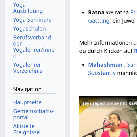
Yoga
Ausbildung
Ratna
रत्न ratna
Ed
Yoga Seminare
Gattung
; ein Juwe
Yogaschulen
Berufsverband
Mehr Informationen un
der
Yogalehrer/inne
du durch Klicken auf
n
Yogalehrer
Mahashman
,
San
Verzeichnis
Substantiv
männli
Navigation
Hauptseite
Jaya Jagad Ambe mit Kav
Gemeinschafts­
portal
Aktuelle
Ereignisse