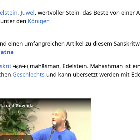
elstein
,
Juwel
, wertvoller Stein, das Beste von einer A
l unter den
Königen
d einen umfangreichen Artikel zu diesem Sanskritwo
Ratna
skrit
महाश्मन् mahāśman, Edelstein. Mahashman ist ei
chen
Geschlechts
und kann übersetzt werden mit Ede
ita und Govinda