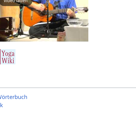
Video laden
Wörterbuch
ik