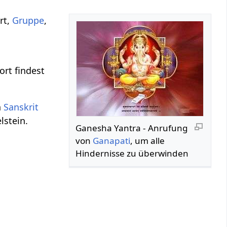
rt,
Gruppe
,
rt findest
n
Sanskrit
lstein.
Ganesha Yantra - Anrufung
von
Ganapati
, um alle
Hindernisse zu überwinden