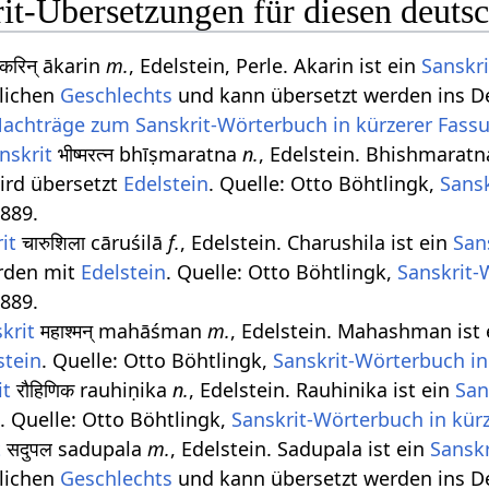
it-Übersetzungen für diesen deuts
रिन् ākarin
m.
, Edelstein, Perle. Akarin ist ein
Sanskri
lichen
Geschlechts
und kann übersetzt werden ins D
achträge zum Sanskrit-Wörterbuch in kürzerer Fass
nskrit
भीष्मरत्न bhīṣmaratna
n.
, Edelstein. Bhishmaratn
rd übersetzt
Edelstein
. Quelle: Otto Böhtlingk,
Sansk
889.
it
चारुशिला cāruśilā
f.
, Edelstein. Charushila ist ein
San
rden mit
Edelstein
. Quelle: Otto Böhtlingk,
Sanskrit-
889.
krit
महाश्मन् mahāśman
m.
, Edelstein. Mahashman ist
stein
. Quelle: Otto Böhtlingk,
Sanskrit-Wörterbuch in
it
रौहिणिक rauhiṇika
n.
, Edelstein. Rauhinika ist ein
San
n
. Quelle: Otto Böhtlingk,
Sanskrit-Wörterbuch in kür
t
सदुपल sadupala
m.
, Edelstein. Sadupala ist ein
Sanskr
lichen
Geschlechts
und kann übersetzt werden ins D