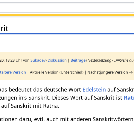
rit
020, 18:23 Uhr von
Sukadev
(
Diskussion
|
Beiträge
)
(Textersetzung - „==Siehe a
ältere Version
| Aktuelle Version (Unterschied) | Nächstjüngere Version → 
Was bedeutet das deutsche Wort
Edelstein
auf Sanskr
ungen in's Sanskrit. Dieses Wort auf Sanskrit ist
Rat
 auf Sanskrit mit Ratna.
tionen dazu, evtl. auch mit anderen Sanskritwörtern