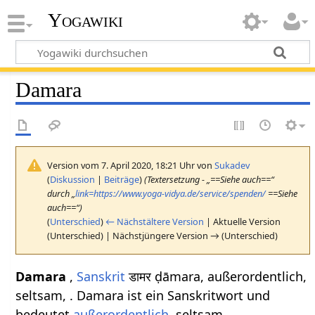
Yogawiki
Damara
Version vom 7. April 2020, 18:21 Uhr von
Sukadev
(
Diskussion
|
Beiträge
)
(Textersetzung - „==Siehe auch==“
durch „
link=https://www.yoga-vidya.de/service/spenden/
==Siehe
auch==“)
(
Unterschied
)
← Nächstältere Version
| Aktuelle Version
(Unterschied) | Nächstjüngere Version → (Unterschied)
Damara
,
Sanskrit
डामर ḍāmara, außerordentlich,
seltsam, . Damara ist ein Sanskritwort und
bedeutet
außerordentlich
, seltsam, .