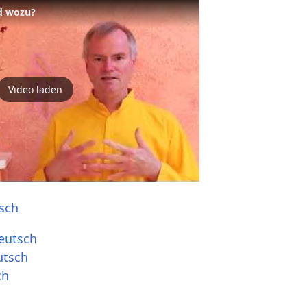
d wozu?
Video laden
sch
eutsch
utsch
ch