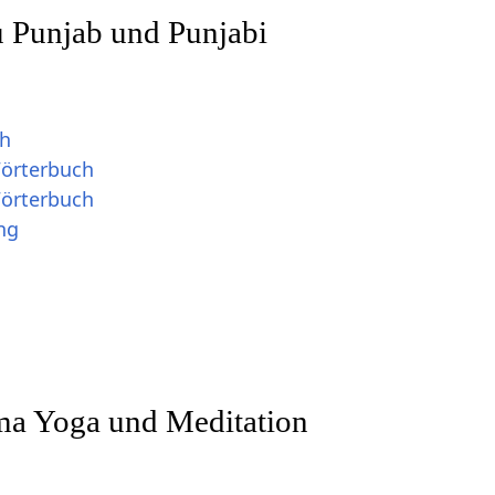
u Punjab und Punjabi
ch
Wörterbuch
Wörterbuch
ng
a Yoga und Meditation