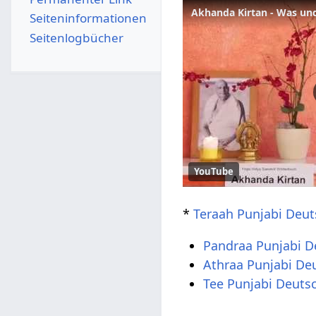
Akhanda Kirtan - Was un
Seiten­­informationen
Seitenlogbücher
YouTube
*
Teraah Punjabi Deut
Pandraa Punjabi D
Athraa Punjabi De
Tee Punjabi Deuts