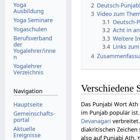
Yoga
2
Deutsch-Punjab
Ausbildung
3
Video zum Them
Yoga Seminare
3.1
Deutsch-P
Yogaschulen
3.2
Acht in a
Berufsverband
3.3
Weitere I
der
3.4
Links zum
Yogalehrer/inne
4
Zusammenfass
n
Yogalehrer
Verzeichnis
Verschiedene 
Navigation
Das Punjabi Wort Ath
Hauptseite
im Punjab populär ist
Gemeinschafts­
portal
Devanagari
verbreitet
Aktuelle
diakritischen Zeichen
Ereignisse
also auf Punjabi Ath,