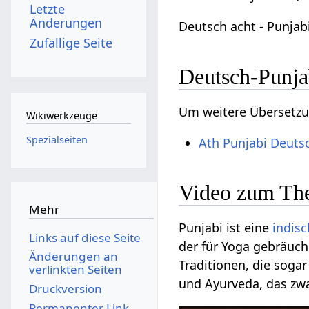
Letzte
Änderungen
Deutsch acht - Punjab
Zufällige Seite
Deutsch-Punja
Um weitere Übersetzu
Wikiwerkzeuge
Spezialseiten
Ath Punjabi Deuts
Video zum The
Mehr
Punjabi ist eine
indis
Links auf diese Seite
der für Yoga gebräuch
Änderungen an
Traditionen, die soga
verlinkten Seiten
und Ayurveda, das zwar
Druckversion
Permanenter Link