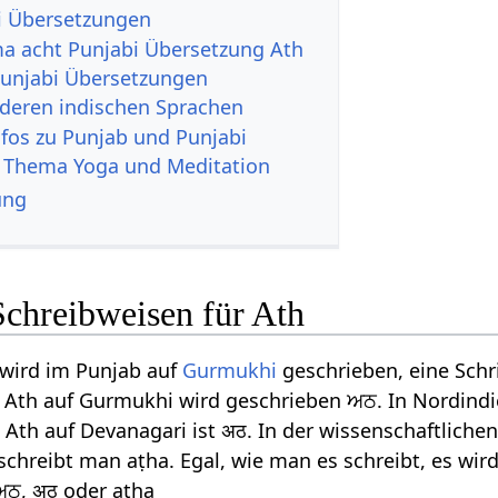
i Übersetzungen
a acht Punjabi Übersetzung Ath
unjabi Übersetzungen
nderen indischen Sprachen
nfos zu Punjab und Punjabi
 Thema Yoga und Meditation
ung
Schreibweisen für Ath
 wird im Punjab auf
Gurmukhi
geschrieben, eine Schri
. Ath auf Gurmukhi wird geschrieben ਅਠ. In Nordindi
. Ath auf Devanagari ist अठ. In der wissenschaftliche
 schreibt man aṭha. Egal, wie man es schreibt, es wi
 ਅਠ, अठ oder aṭha