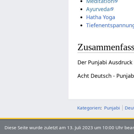
Meditation
Ayurveda
Hatha Yoga
Tiefenentspannun
Zusammenfas
Der Punjabi Ausdruck 
Acht Deutsch - Punjab
Kategorien
:
Punjabi
Deu
Diese Seite wurde zuletzt am 13. Juli 2023 um 10:00 Uhr bear