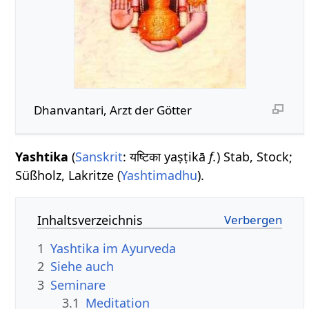
Dhanvantari, Arzt der Götter
Yashtika
(
Sanskrit
: यष्टिका yaṣṭikā
f.
) Stab, Stock;
Süßholz, Lakritze (
Yashtimadhu
).
Inhaltsverzeichnis
1
Yashtika im Ayurveda
2
Siehe auch
3
Seminare
3.1
Meditation