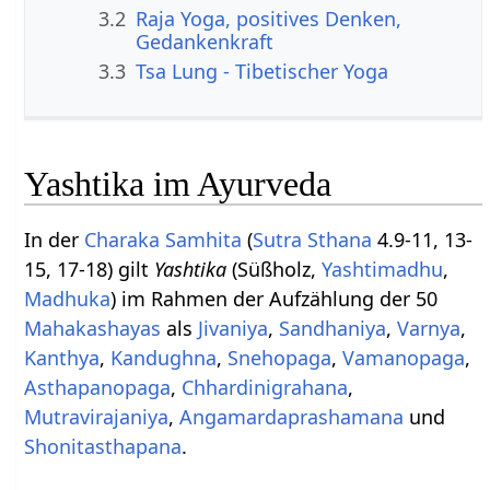
3.2
Raja Yoga, positives Denken,
Gedankenkraft
3.3
Tsa Lung - Tibetischer Yoga
Yashtika im Ayurveda
In der
Charaka Samhita
(
Sutra Sthana
4.9-11, 13-
15, 17-18) gilt
Yashtika
(Süßholz,
Yashtimadhu
,
Madhuka
) im Rahmen der Aufzählung der 50
Mahakashayas
als
Jivaniya
,
Sandhaniya
,
Varnya
,
Kanthya
,
Kandughna
,
Snehopaga
,
Vamanopaga
,
Asthapanopaga
,
Chhardinigrahana
,
Mutravirajaniya
,
Angamardaprashamana
und
Shonitasthapana
.