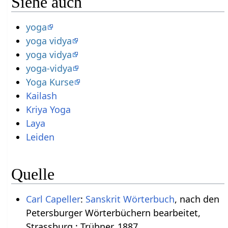
Siehe auch
yoga
yoga vidya
yoga vidya
yoga-vidya
Yoga Kurse
Kailash
Kriya Yoga
Laya
Leiden
Quelle
Carl Capeller
:
Sanskrit Wörterbuch
, nach den
Petersburger Wörterbüchern bearbeitet,
Strassburg : Trübner, 1887