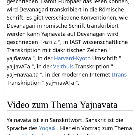
geschrieben. Damit Europäer das lesen können,
wird Devanagari transkribiert in die Römische
Schrift. Es gibt verschiedene Konventionen, wie
Devanagari in römische Schrift transkribiert
werden kann Yajnavata auf Devanagari wird
geschrieben " यज्ञवाट ", in IAST wissenschaftliche
Transkription mit diakritischen Zeichen "
yajñavāṭa ", in der
Harvard-Kyoto
Umschrift "
yajJavATa ", in der
Velthuis
Transkription "
yaj~navaa.ta ", in der modernen Internet
Itrans
Transkription " yaj~navATa ".
Video zum Thema Yajnavata
Yajnavata ist ein Sanskritwort. Sanskrit ist die
Sprache des
Yoga
. Hier ein Vortrag zum Thema