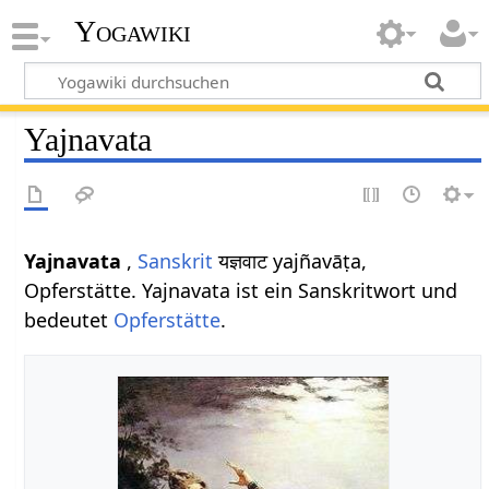
Yogawiki
Yajnavata
Yajnavata
,
Sanskrit
यज्ञवाट yajñavāṭa,
Opferstätte. Yajnavata ist ein Sanskritwort und
bedeutet
Opferstätte
.