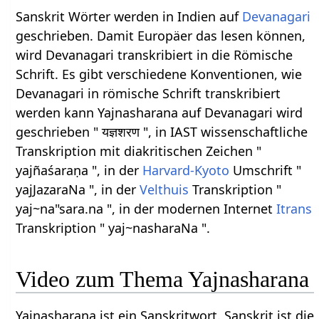
Sanskrit Wörter werden in Indien auf
Devanagari
geschrieben. Damit Europäer das lesen können,
wird Devanagari transkribiert in die Römische
Schrift. Es gibt verschiedene Konventionen, wie
Devanagari in römische Schrift transkribiert
werden kann Yajnasharana auf Devanagari wird
geschrieben " यज्ञशरण ", in IAST wissenschaftliche
Transkription mit diakritischen Zeichen "
yajñaśaraṇa ", in der
Harvard-Kyoto
Umschrift "
yajJazaraNa ", in der
Velthuis
Transkription "
yaj~na"sara.na ", in der modernen Internet
Itrans
Transkription " yaj~nasharaNa ".
Video zum Thema Yajnasharana
Yajnasharana ist ein Sanskritwort. Sanskrit ist die