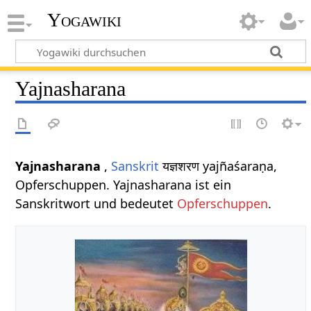
Yogawiki
Yajnasharana
Yajnasharana
,
Sanskrit
यज्ञशरण yajñaśaraṇa,
Opferschuppen. Yajnasharana ist ein
Sanskritwort und bedeutet
Opferschuppen
.