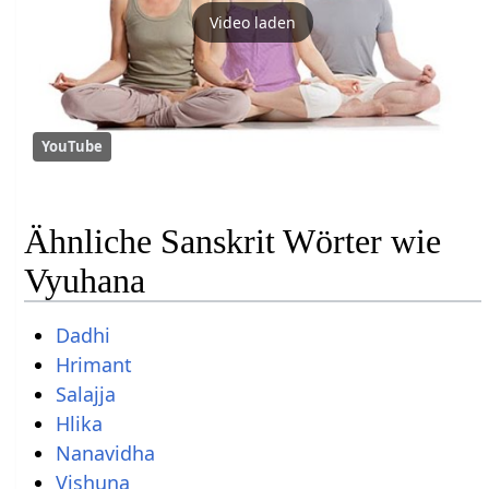
Video laden
YouTube
Ähnliche Sanskrit Wörter wie
Vyuhana
Dadhi
Hrimant
Salajja
Hlika
Nanavidha
Vishuna