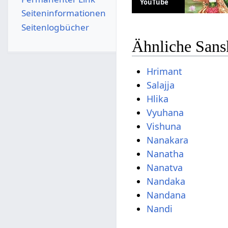
YouTube
Seiten­­informationen
Seitenlogbücher
Ähnliche Sans
Hrimant
Salajja
Hlika
Vyuhana
Vishuna
Nanakara
Nanatha
Nanatva
Nandaka
Nandana
Nandi