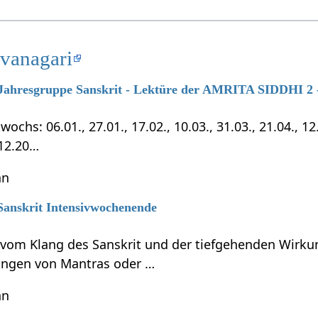
evanagari
7 Jahresgruppe Sanskrit - Lektüre der AMRITA SIDDHI 2 -
chs: 06.01., 27.01., 17.02., 10.03., 31.03., 21.04., 12.0
.12.20…
hn
 Sanskrit Intensivwochenende
t vom Klang des Sanskrit und der tiefgehenden Wirku
ungen von Mantras oder …
hn