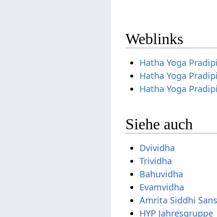
Weblinks
Hatha Yoga Pradip
Hatha Yoga Pradip
Hatha Yoga Pradip
Siehe auch
Dvividha
Trividha
Bahuvidha
Evamvidha
Amrita Siddhi San
HYP Jahresgruppe