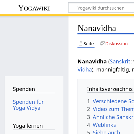
Yogawiki
Nanavidha
Seite
Diskussion
Nanavidha
(
Sanskrit
:
Vidha
), mannigfaltig,
Inhaltsverzeichnis
Spenden
1
Verschiedene Sc
Spenden für
Yoga Vidya
2
Video zum The
3
Ähnliche Sanskr
4
Weblinks
Yoga lernen
5
Siehe auch