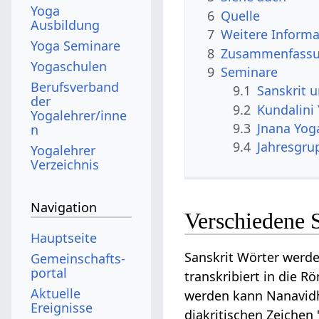
Yoga
6
Quelle
Ausbildung
7
Weitere Informa
Yoga Seminare
8
Zusammenfassun
Yogaschulen
9
Seminare
Berufsverband
9.1
Sanskrit 
der
9.2
Kundalini
Yogalehrer/inne
9.3
Jnana Yog
n
9.4
Jahresgru
Yogalehrer
Verzeichnis
Navigation
Verschiedene 
Hauptseite
Sanskrit Wörter werde
Gemeinschafts­
portal
transkribiert in die R
Aktuelle
werden kann Nanavidha
Ereignisse
diakritischen Zeichen 