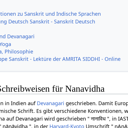
tionen zu Sanskrit und Indische Sprachen
g Deutsch Sanskrit - Sanskrit Deutsch
und Devanagari
 Yoga
a, Philosophie
ppe Sanskrit - Lektüre der AMRITA SIDDHI - Online
Schreibweisen für Nanavidha
n in Indien auf
Devanagari
geschrieben. Damit Europ
ömische Schrift. Es gibt verschiedene Konventionen, w
 auf Devanagari wird geschrieben " नानाविध ", in IAS
" nānāvidha ", in der
Harvard-Kyoto
Umschrift " nAnAv