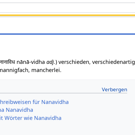
 नानाविध nānā-vidha
adj.
) verschieden, verschiedenartig
 mannigfach, mancherlei.
hreibweisen für Nanavidha
ma Nanavidha
it Wörter wie Nanavidha