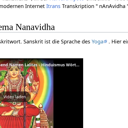
r modernen Internet
Itrans
Transkription " nAnAvidha "
ema Nanavidha
kritwort. Sanskrit ist die Sprache des
Yoga
. Hier 
Lalita Sahasranama - Tausend Namen Lalitas - Hinduismus Wörterbuch
Video laden