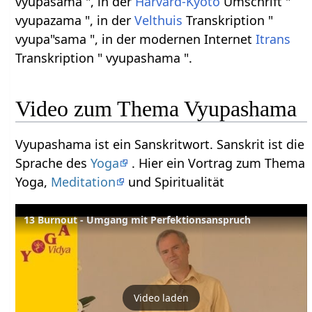
vyupaśama ", in der
Harvard-Kyoto
Umschrift "
vyupazama ", in der
Velthuis
Transkription "
vyupa"sama ", in der modernen Internet
Itrans
Transkription " vyupashama ".
Video zum Thema Vyupashama
Vyupashama ist ein Sanskritwort. Sanskrit ist die
Sprache des
Yoga
. Hier ein Vortrag zum Thema
Yoga,
Meditation
und Spiritualität
13 Burnout - Umgang mit Perfektionsanspruch
Video laden