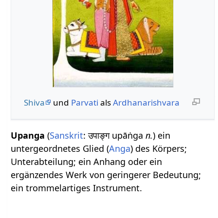
Shiva
und
Parvati
als
Ardhanarishvara
Upanga
(
Sanskrit
: उपाङ्ग upāṅga
n.
) ein
untergeordnetes Glied (
Anga
) des Körpers;
Unterabteilung; ein Anhang oder ein
ergänzendes Werk von geringerer Bedeutung;
ein trommelartiges Instrument.