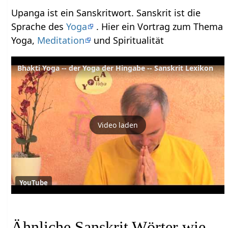
Upanga ist ein Sanskritwort. Sanskrit ist die
Sprache des
Yoga
. Hier ein Vortrag zum Thema
Yoga,
Meditation
und Spiritualität
Bhakti Yoga -- der Yoga der Hingabe -- Sanskrit Lexikon
Video laden
YouTube
Ähnliche Sanskrit Wörter wie