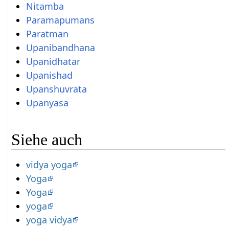
Nitamba
Paramapumans
Paratman
Upanibandhana
Upanidhatar
Upanishad
Upanshuvrata
Upanyasa
Siehe auch
vidya yoga
Yoga
Yoga
yoga
yoga vidya