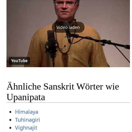
Video laden
YouTube
Ähnliche Sanskrit Wörter wie
Upanipata
Himalaya
Tuhinagiri
Vighnajit