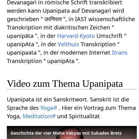
Devanagari in römische Schrift transkribiert
werden kann Upanipata auf Devanagari wird
geschrieben " उपनिपात ", in IAST wissenschaftliche
Transkription mit diakritischen Zeichen "
upanipāta ", in der
Harvard-Kyoto
Umschrift "
upanipAta ", in der
Velthuis
Transkription "
upanipaata ", in der modernen Internet
Itrans
Transkription " upanipAta ".
Video zum Thema Upanipata
Upanipata ist ein Sanskritwort. Sanskrit ist die
Sprache des
Yoga
. Hier ein Vortrag zum Thema
Yoga,
Meditation
und Spiritualität
Geschichte der vier Maha Vakyas mit Sukadev Bretz