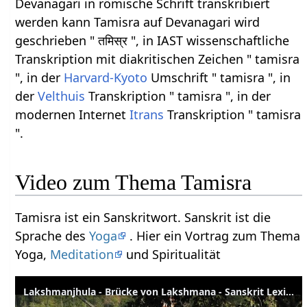
Devanagari in römische Schrift transkribiert
werden kann Tamisra auf Devanagari wird
geschrieben " तमिस्र ", in IAST wissenschaftliche
Transkription mit diakritischen Zeichen " tamisra
", in der
Harvard-Kyoto
Umschrift " tamisra ", in
der
Velthuis
Transkription " tamisra ", in der
modernen Internet
Itrans
Transkription " tamisra
".
Video zum Thema Tamisra
Tamisra ist ein Sanskritwort. Sanskrit ist die
Sprache des
Yoga
. Hier ein Vortrag zum Thema
Yoga,
Meditation
und Spiritualität
Lakshmanjhula - Brücke von Lakshmana - Sanskrit Lexikon