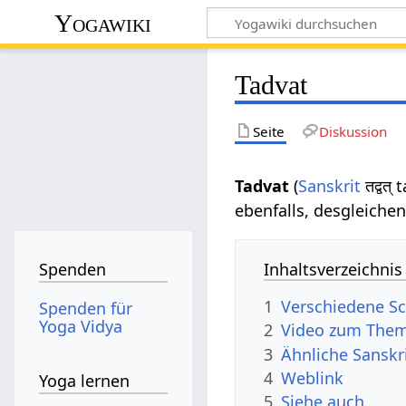
Yogawiki
Tadvat
Seite
Diskussion
Tadvat
(
Sanskrit
तद्वत्
ebenfalls, desgleichen
Inhaltsverzeichnis
Spenden
1
Verschiedene Sc
Spenden für
Yoga Vidya
2
Video zum Them
3
Ähnliche Sanskr
4
Weblink
Yoga lernen
5
Siehe auch