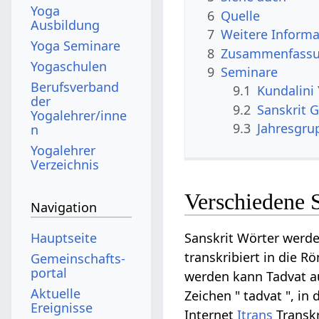
Yoga
6
Quelle
Ausbildung
7
Weitere Informa
Yoga Seminare
8
Zusammenfassun
Yogaschulen
9
Seminare
Berufsverband
9.1
Kundalini
der
9.2
Sanskrit G
Yogalehrer/inne
9.3
Jahresgrup
n
Yogalehrer
Verzeichnis
Verschiedene 
Navigation
Hauptseite
Sanskrit Wörter werde
transkribiert in die R
Gemeinschafts­
portal
werden kann Tadvat auf
Aktuelle
Zeichen " tadvat ", in 
Ereignisse
Internet
Itrans
Transkr