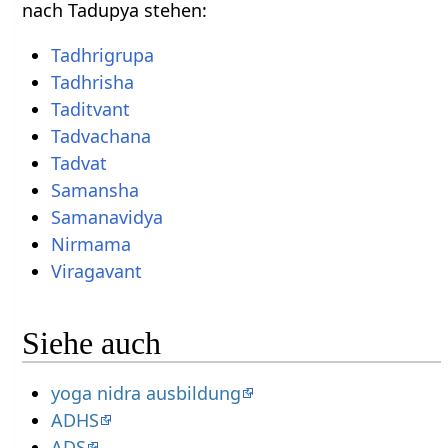
nach Tadupya stehen:
Tadhrigrupa
Tadhrisha
Taditvant
Tadvachana
Tadvat
Samansha
Samanavidya
Nirmama
Viragavant
Siehe auch
yoga nidra ausbildung
ADHS
ADS