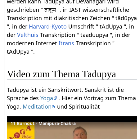
werden kann Tadupya auf Devanagari wird
geschrieben " तादूप्य ", in IAST wissenschaftliche
Transkription mit diakritischen Zeichen " tādūpya
", in der
Harvard-Kyoto
Umschrift " tAdUpya ", in
der
Velthuis
Transkription " taaduupya ", in der
modernen Internet
Itrans
Transkription "
tAdUpya ".
Video zum Thema Tadupya
Tadupya ist ein Sanskritwort. Sanskrit ist die
Sprache des
Yoga
. Hier ein Vortrag zum Thema
Yoga,
Meditation
und Spiritualität
11 Burnout - Manipura-Chakra