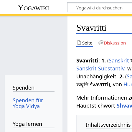
Yogawiki
Svavritti
Seite
Diskussion
Svavritti
:
1.
(
Sanskrit
स
Sanskrit
Substantiv
, 
Unabhängigkeit.
2.
(
Sa
श्ववृत्ति śvavṛtti), von
Hu
Spenden
Mehr Informationen 
Spenden für
Hauptstichwort
Shvav
Yoga Vidya
Yoga lernen
Inhaltsverzeichnis