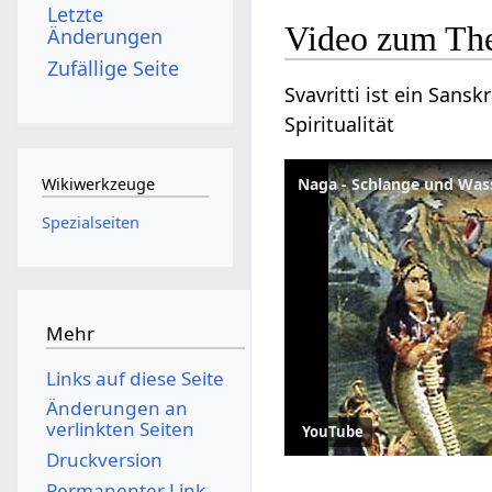
Letzte
Video zum The
Änderungen
Zufällige Seite
Svavritti ist ein Sansk
Spiritualität
Naga - Schlange und Wa
Wikiwerkzeuge
Spezialseiten
Mehr
Links auf diese Seite
Änderungen an
verlinkten Seiten
YouTube
Druckversion
Permanenter Link