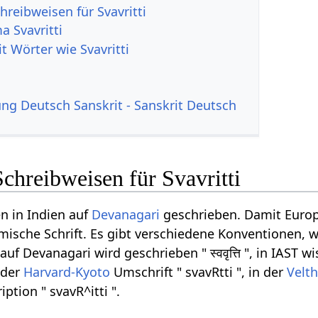
reibweisen für Svavritti
 Svavritti
t Wörter wie Svavritti
g Deutsch Sanskrit - Sanskrit Deutsch
chreibweisen für Svavritti
n in Indien auf
Devanagari
geschrieben. Damit Europ
ömische Schrift. Es gibt verschiedene Konventionen, w
uf Devanagari wird geschrieben " स्ववृत्ति ", in IAST 
n der
Harvard-Kyoto
Umschrift " svavRtti ", in der
Velth
ption " svavR^itti ".