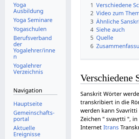
Yoga
1
Verschiedene Sch
Ausbildung
2
Video zum Thema
Yoga Seminare
3
Ähnliche Sanskri
Yogaschulen
4
Siehe auch
5
Quelle
Berufsverband
der
6
Zusammenfassun
Yogalehrer/inne
n
Yogalehrer
Verzeichnis
Verschiedene S
Navigation
Sanskrit Wörter werde
transkribiert in die R
Hauptseite
werden kann Svavritti a
Gemeinschafts­
portal
Zeichen " svavṛtti ", i
Internet
Itrans
Transkri
Aktuelle
Ereignisse