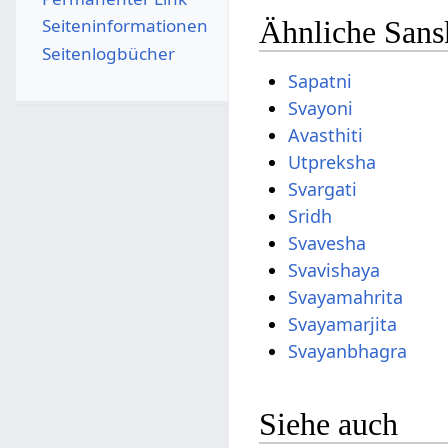
Seiten­­informationen
Ähnliche Sansk
Seitenlogbücher
Sapatni
Svayoni
Avasthiti
Utpreksha
Svargati
Sridh
Svavesha
Svavishaya
Svayamahrita
Svayamarjita
Svayanbhagra
Siehe auch