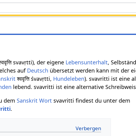
्ववृत्ति svavṛtti), der eigene
Lebensunterhalt
, Selbstän
welches auf
Deutsch
übersetzt werden kann mit der ei
nskrit
श्ववृत्ति śvavṛtti,
Hundeleben
). svavritti ist eine
nden
lebend. svavritti ist eine alternative Schreibweis
zu dem
Sanskrit Wort
svavritti findest du unter dem
ritti
.