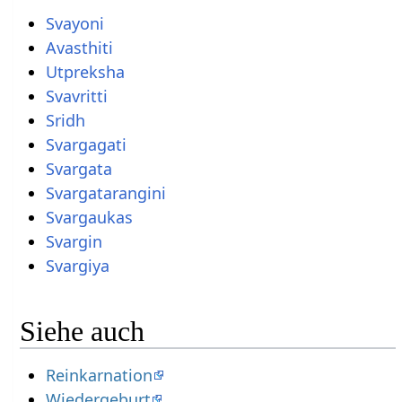
Svayoni
Avasthiti
Utpreksha
Svavritti
Sridh
Svargagati
Svargata
Svargatarangini
Svargaukas
Svargin
Svargiya
Siehe auch
Reinkarnation
Wiedergeburt