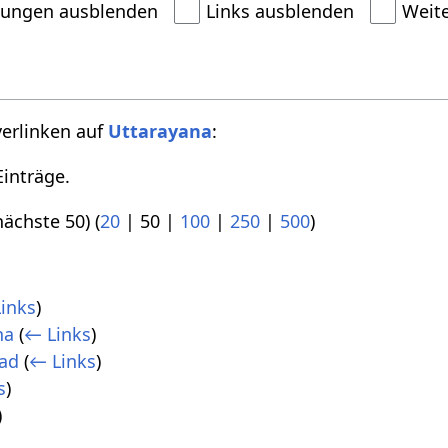
dungen ausblenden
Links ausblenden
Weit
verlinken auf
Uttarayana
:
inträge.
nächste 50
) (
20
|
50
|
100
|
250
|
500
)
inks
)
na
(
← Links
)
had
(
← Links
)
s
)
)