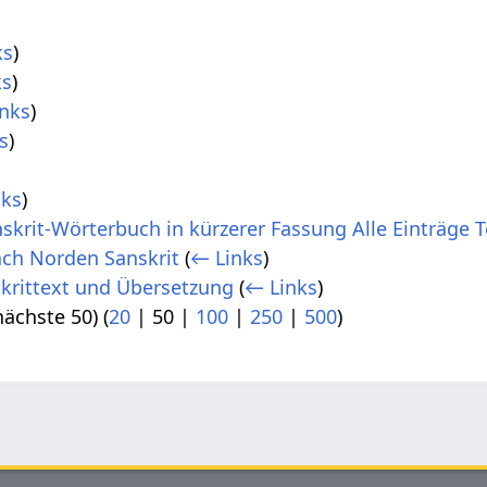
)
ks
)
ks
)
nks
)
s
)
nks
)
skrit-Wörterbuch in kürzerer Fassung Alle Einträge Te
ch Norden Sanskrit
(
← Links
)
skrittext und Übersetzung
(
← Links
)
nächste 50
) (
20
|
50
|
100
|
250
|
500
)