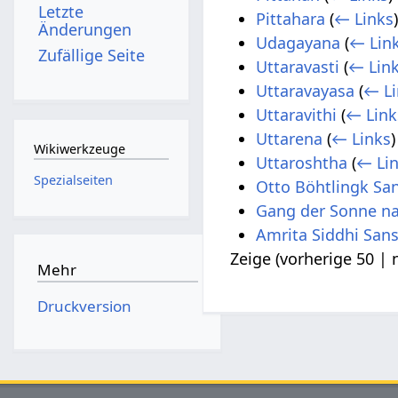
Letzte
Pittahara
(
← Links
Änderungen
Udagayana
(
← Lin
Zufällige Seite
Uttaravasti
(
← Lin
Uttaravayasa
(
← Li
Uttaravithi
(
← Link
Uttarena
(
← Links
)
Wikiwerkzeuge
Uttaroshtha
(
← Li
Spezialseiten
Otto Böhtlingk San
Gang der Sonne na
Amrita Siddhi San
Zeige (
vorherige 50
|
Mehr
Druckversion