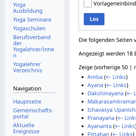
Vorlageneinbin
Yoga
Ausbildung
Los
Yoga Seminare
Yogaschulen
Berufsverband
Die folgenden Seiten 
der
Yogalehrer/inne
Angezeigt werden 18 E
n
Yogalehrer
Zeige (
vorherige 50
|
Verzeichnis
Amba
(
← Links
)
Ayana
(
← Links
)
Navigation
Dakshinayana
(
← L
Hauptseite
Makarasamkrama
Ishavasya Upanis
Gemeinschafts­
portal
Pranayana
(
← Link
Aktuelle
Ayananta
(
← Links
Ereignisse
Pittahan
(
← Links
)