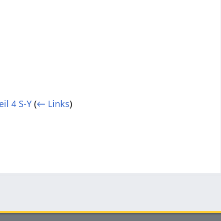
il 4 S-Y
(
← Links
)