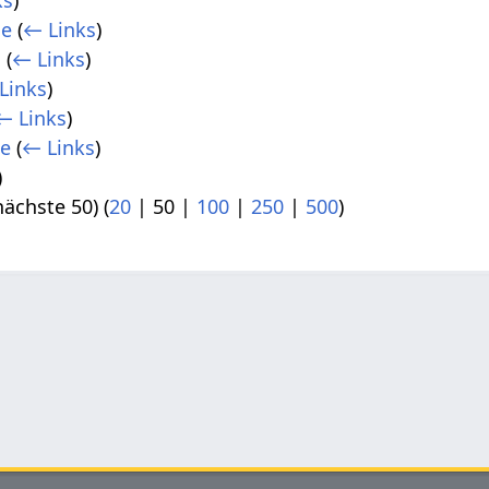
le
(
← Links
)
g
(
← Links
)
Links
)
← Links
)
le
(
← Links
)
)
nächste 50
) (
20
|
50
|
100
|
250
|
500
)