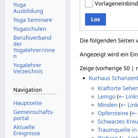
Vorlageneinbin
Yoga
Ausbildung
Los
Yoga Seminare
Yogaschulen
Berufsverband
Die folgenden Seiten 
der
Yogalehrer/inne
Angezeigt wird ein Ein
n
Yogalehrer
Zeige (
vorherige 50
|
Verzeichnis
Kurhaus Schanzen
Kraftorte Sehe
Navigation
Lemgo
(
← Link
Hauptseite
Minden
(
← Lin
Gemeinschafts­
Opfersteine
(
← 
portal
Schwarzes Kreu
Aktuelle
Traumquelle in 
Ereignisse
Wehren
(
← Lin