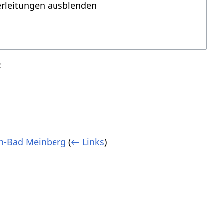
erleitungen ausblenden
:
rn-Bad Meinberg
(
← Links
)