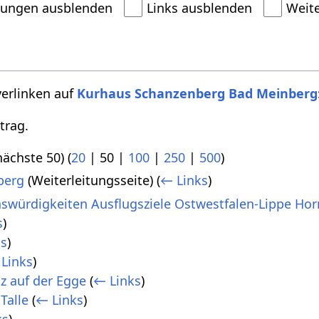
dungen ausblenden
Links ausblenden
Weit
verlinken auf
Kurhaus Schanzenberg Bad Meinberg
trag.
nächste 50
) (
20
|
50
|
100
|
250
|
500
)
berg
(Weiterleitungsseite)
(
← Links
)
nswürdigkeiten Ausflugsziele Ostwestfalen-Lippe Ho
s
)
ks
)
Links
)
z auf der Egge
(
← Links
)
Talle
(
← Links
)
ks
)