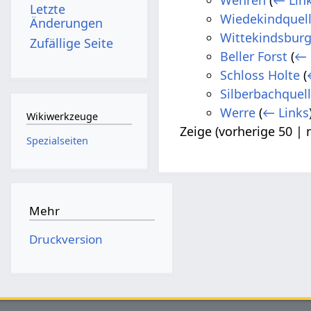
Letzte
Wiedekindquel
Änderungen
Wittekindsbur
Zufällige Seite
Beller Forst
(
← 
Schloss Holte
(
Silberbachquel
Werre
(
← Links
Wikiwerkzeuge
Zeige (
vorherige 50
|
Spezialseiten
Mehr
Druckversion