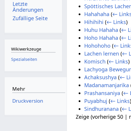
Letzte
Spöttisches Lache
Änderungen
Hahahaha
(
← Link
Zufällige Seite
Hihihihi
(
← Links
)
Huhu Hahaha
(
← L
Hoho Hahaha
(
← L
Hohohoho
(
← Link
Wikiwerkzeuge
Lachen lernen
(
← L
Spezialseiten
Komisch
(
← Links
)
Lachyoga Bewegu
Achaksushya
(
← Li
Madanamanjarika
Mehr
Prashansaniya
(
← 
Druckversion
Puyabhuj
(
← Links
Sindhuranana
(
← L
Zeige (
vorherige 50
|