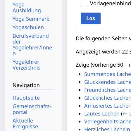
Vorlageneinbin
Yoga
Ausbildung
Los
Yoga Seminare
Yogaschulen
Berufsverband
Die folgenden Seiten 
der
Yogalehrer/inne
Angezeigt werden 22 E
n
Yogalehrer
Zeige (
vorherige 50
|
Verzeichnis
Summendes Lach
Glucksendes Lach
Navigation
Freundliches Lach
Hauptseite
Glückliches Lache
Amüsiertes Lache
Gemeinschafts­
portal
Lautes Lachen
(
← L
Aktuelle
Verlegenheitslach
Ereignisse
Herzliches Lächeln