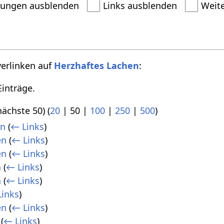
dungen ausblenden
Links ausblenden
Weit
verlinken auf
Herzhaftes Lachen
:
inträge.
nächste 50
) (
20
|
50
|
100
|
250
|
500
)
en
(
← Links
)
en
(
← Links
)
en
(
← Links
)
n
(
← Links
)
n
(
← Links
)
inks
)
en
(
← Links
)
(
← Links
)