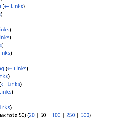
n
(
← Links
)
s
)
inks
)
inks
)
s
)
inks
)
ng
(
← Links
)
nks
)
(
← Links
)
Links
)
)
inks
)
nächste 50
) (
20
|
50
|
100
|
250
|
500
)