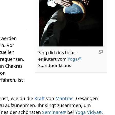
n werden
rn. Vor
tuellen
Sing dich ins Licht -
erläutert vom
Yoga
requenzen.
Standpunkt aus
ren Chakras
von
fahren, ist
rnst, wie du die
Kraft
von
Mantras
, Gesängen
zu aufzunehmen. Ihr singt zusammen, um
eines der schönsten
Seminare
bei
Yoga Vidya
.