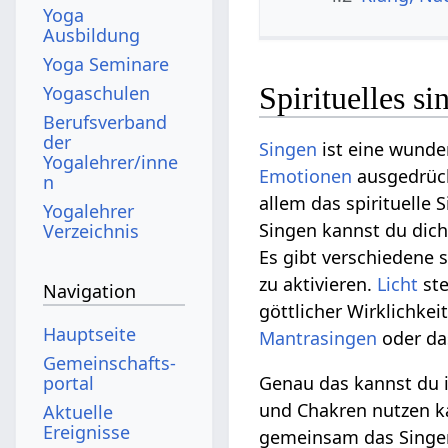
Yoga
Ausbildung
Yoga Seminare
Spirituelles si
Yogaschulen
Berufsverband
der
Singen
ist eine wunde
Yogalehrer/inne
Emotionen
ausgedrück
n
allem das spirituelle 
Yogalehrer
Singen kannst du dich
Verzeichnis
Es gibt verschiedene s
zu aktivieren.
Licht
ste
Navigation
göttlicher Wirklichke
Hauptseite
Mantrasingen
oder das
Gemeinschafts­
portal
Genau das kannst du
und Chakren nutzen k
Aktuelle
Ereignisse
gemeinsam das Singen 