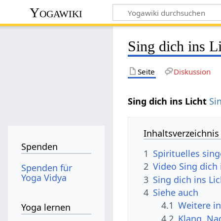
Yogawiki
Sing dich ins L
Seite
Diskussion
Sing dich ins Licht
Si
Inhaltsverzeichnis
Spenden
1
Spirituelles sin
2
Video Sing dich 
Spenden für
Yoga Vidya
3
Sing dich ins Li
4
Siehe auch
4.1
Weitere i
Yoga lernen
4.2
Klang, Na