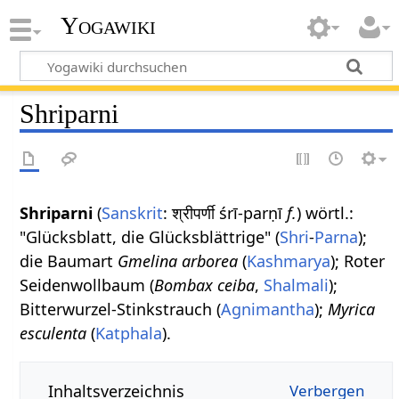
Yogawiki
Shriparni
Shriparni
(
Sanskrit
: श्रीपर्णी śrī-parṇī
f.
) wörtl.:
"Glücksblatt, die Glücksblättrige" (
Shri
-
Parna
);
die Baumart
Gmelina arborea
(
Kashmarya
); Roter
Seidenwollbaum (
Bombax ceiba
,
Shalmali
);
Bitterwurzel-Stinkstrauch (
Agnimantha
);
Myrica
esculenta
(
Katphala
).
Inhaltsverzeichnis