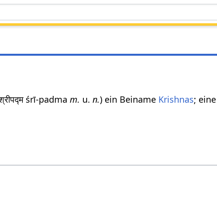
 श्रीपद्म śrī-padma
m.
u.
n.
) ein Beiname
Krishnas
; ein