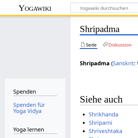
Yogawiki
Shripadma
Seite
Diskussion
Shripadma
(
Sanskrit
:
Spenden
Siehe auch
Spenden für
Yoga Vidya
Shrikhanda
Shriparni
Yoga lernen
Shriveshtaka