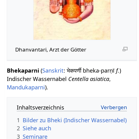
Dhanvantari, Arzt der Götter
Bhekaparni
(
Sanskrit
: भेकपर्णी bheka-parṇī
f.
)
Indischer Wassernabel
Centella asiatica
,
Mandukaparni
).
Inhaltsverzeichnis
1
Bilder zu Bheki (Indischer Wassernabel)
2
Siehe auch
3
Seminare