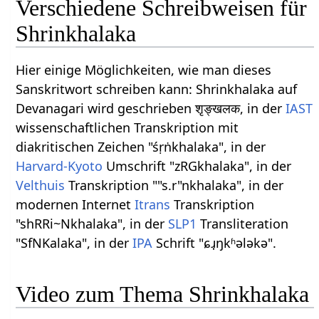
Verschiedene Schreibweisen für
Shrinkhalaka
Hier einige Möglichkeiten, wie man dieses
Sanskritwort schreiben kann: Shrinkhalaka auf
Devanagari wird geschrieben शृङ्खलक, in der
IAST
wissenschaftlichen Transkription mit
diakritischen Zeichen "śṛṅkhalaka", in der
Harvard-Kyoto
Umschrift "zRGkhalaka", in der
Velthuis
Transkription ""s.r"nkhalaka", in der
modernen Internet
Itrans
Transkription
"shRRi~Nkhalaka", in der
SLP1
Transliteration
"SfNKalaka", in der
IPA
Schrift "ɕɹ̩ŋkʱələkə".
Video zum Thema Shrinkhalaka