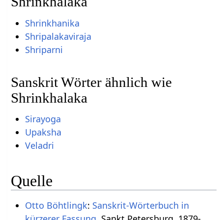
Shrinkhalaka
Shrinkhanika
Shripalakaviraja
Shriparni
Sanskrit Wörter ähnlich wie
Shrinkhalaka
Sirayoga
Upaksha
Veladri
Quelle
Otto Böhtlingk
:
Sanskrit-Wörterbuch in
kürzerer Fassung
. Sankt Petersburg, 1879-