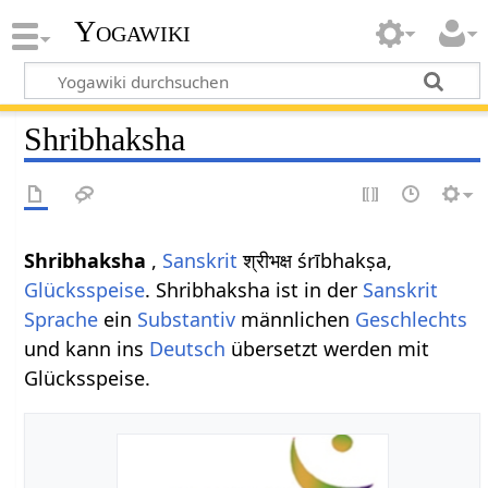
Yogawiki
Shribhaksha
Shribhaksha
,
Sanskrit
श्रीभक्ष śrībhakṣa,
Glücksspeise
. Shribhaksha ist in der
Sanskrit
Sprache
ein
Substantiv
männlichen
Geschlechts
und kann ins
Deutsch
übersetzt werden mit
Glücksspeise.