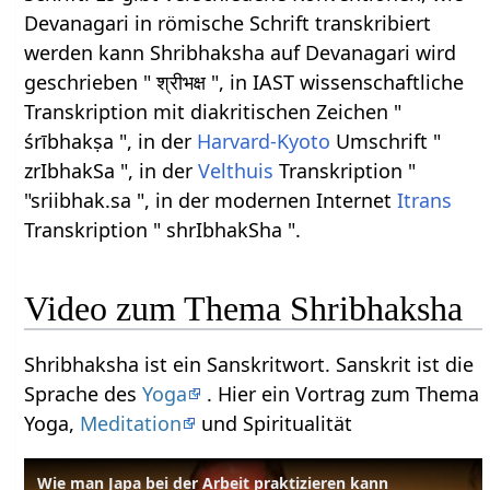
Devanagari in römische Schrift transkribiert
werden kann Shribhaksha auf Devanagari wird
geschrieben " श्रीभक्ष ", in IAST wissenschaftliche
Transkription mit diakritischen Zeichen "
śrībhakṣa ", in der
Harvard-Kyoto
Umschrift "
zrIbhakSa ", in der
Velthuis
Transkription "
"sriibhak.sa ", in der modernen Internet
Itrans
Transkription " shrIbhakSha ".
Video zum Thema Shribhaksha
Shribhaksha ist ein Sanskritwort. Sanskrit ist die
Sprache des
Yoga
. Hier ein Vortrag zum Thema
Yoga,
Meditation
und Spiritualität
Wie man Japa bei der Arbeit praktizieren kann