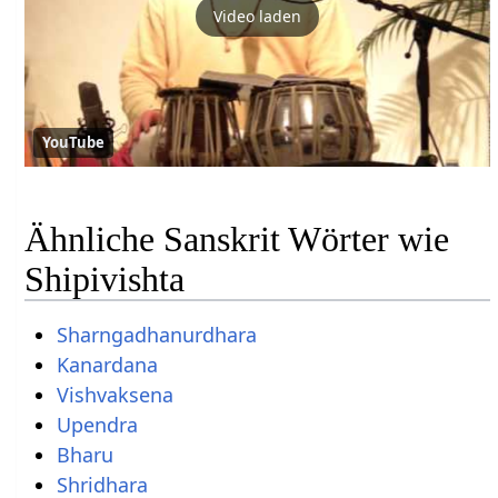
Video laden
YouTube
Ähnliche Sanskrit Wörter wie
Shipivishta
Sharngadhanurdhara
Kanardana
Vishvaksena
Upendra
Bharu
Shridhara