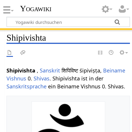
Yogawiki
Shipivishta
Shipivishta
,
Sanskrit
शिपिविष्ट śipiviṣṭa,
Beiname
Vishnus
0.
Shivas
. Shipivishta ist in der
Sanskritsprache
ein Beiname Vishnus 0. Shivas.