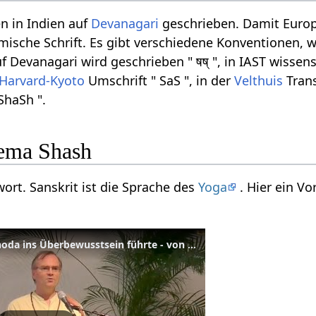
n in Indien auf
Devanagari
geschrieben. Damit Europ
ömische Schrift. Es gibt verschiedene Konventionen, w
Devanagari wird geschrieben " षष् ", in IAST wissens
Harvard-Kyoto
Umschrift " SaS ", in der
Velthuis
Trans
ShaSh ".
ema Shash
wort. Sanskrit ist die Sprache des
Yoga
. Hier ein V
Vortrag: Wie Krishna Yashoda ins Überbewusstsein führte - von Sukadev