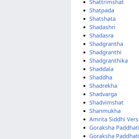
Shattrimshat
Shatpada
Shatshata
Shadashri
Shadasra
Shadgrantha
Shadgranthi
Shadgranthika
Shaddala
Shaddha
Shadrekha
Shadvarga
Shadvimshat
Shanmukha
Amrita Siddhi Vers
Goraksha Paddhati
Goraksha Paddhati