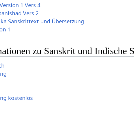
Version 1 Vers 4
anishad Vers 2
ika Sanskrittext und Übersetzung
ion 1
ationen zu Sanskrit und Indische 
ch
ung
ung kostenlos