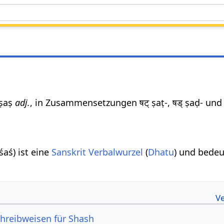
् ṣaṣ
adj.
, in Zusammensetzungen षट् ṣaṭ-, षड् ṣaḍ- und 
śaś) ist eine
Sanskrit Verbalwurzel
(
Dhatu
) und bede
hreibweisen für Shash