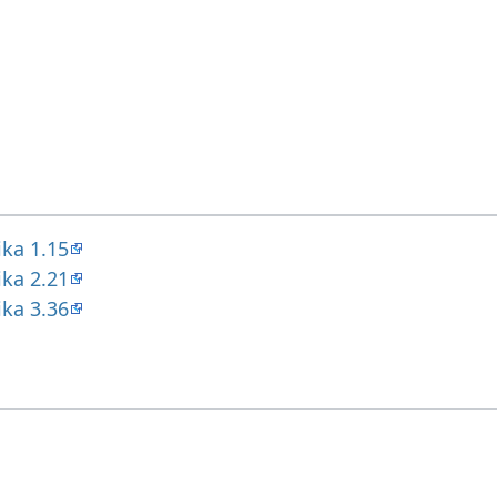
ika 1.15
ika 2.21
ika 3.36