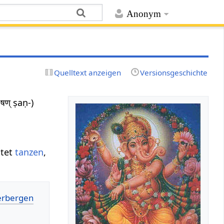
Anonym
Quelltext anzeigen
Versionsgeschichte
षण् ṣaṇ-)
utet
tanzen
,