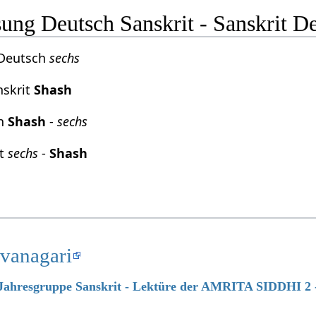
ng Deutsch Sanskrit - Sanskrit D
Deutsch
sechs
skrit
Shash
ch
Shash
-
sechs
it
sechs
-
Shash
evanagari
7 Jahresgruppe Sanskrit - Lektüre der AMRITA SIDDHI 2 -