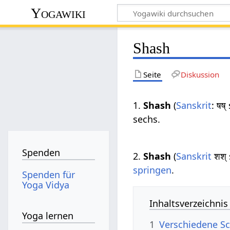
Yogawiki
Shash
Seite
Diskussion
1.
Shash
(
Sanskrit
: षष
sechs.
Spenden
2.
Shash
(
Sanskrit
शश् 
springen
.
Spenden für
Yoga Vidya
Inhaltsverzeichnis
Yoga lernen
1
Verschiedene Sc