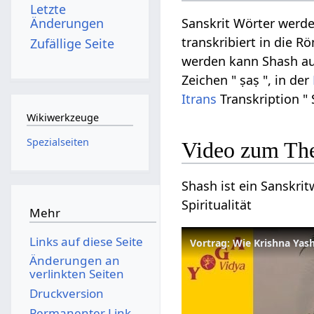
Letzte
Änderungen
Sanskrit Wörter werde
transkribiert in die R
Zufällige Seite
werden kann Shash auf 
Zeichen " ṣaṣ ", in der
Itrans
Transkription " 
Wikiwerkzeuge
Spezialseiten
Video zum Th
Shash ist ein Sanskrit
Spiritualität
Mehr
Links auf diese Seite
Änderungen an
verlinkten Seiten
Druckversion
Permanenter Link