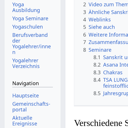
Yoga
2
Video zum The
Ausbildung
3
Ähnliche Sanskr
Yoga Seminare
4
Weblinks
Yogaschulen
5
Siehe auch
6
Weitere Informa
Berufsverband
der
7
Zusammenfassun
Yogalehrer/inne
8
Seminare
n
8.1
Sanskrit 
Yogalehrer
8.2
Asana Int
Verzeichnis
8.3
Chakras
8.4
TSA LUNG 
Navigation
feinstoffl
8.5
Jahresgru
Hauptseite
Gemeinschafts­
portal
Aktuelle
Verschiedene 
Ereignisse