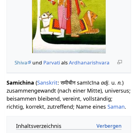
Shiva
und
Parvati
als
Ardhanarishvara
Samichina
(
Sanskrit
: समीचीन samīcīna
adj.
u.
n.
)
zusammengewandt (nach einer Mitte), universus;
beisammen bleibend, vereint, vollständig;
richtig, korrekt, zutreffend; Name eines
Saman
.
Inhaltsverzeichnis