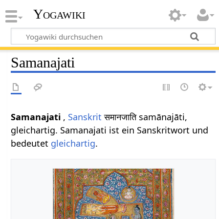
Yogawiki
Samanajati
Samanajati
,
Sanskrit
समानजाति samānajāti,
gleichartig. Samanajati ist ein Sanskritwort und
bedeutet
gleichartig
.