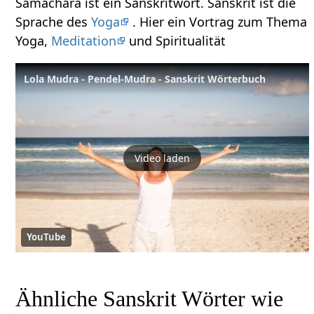
Samachara ist ein Sanskritwort. Sanskrit ist die
Sprache des
Yoga
. Hier ein Vortrag zum Thema
Yoga,
Meditation
und Spiritualität
Lola Mudra - Pendel-Mudra - Sanskrit Wörterbuch
Video laden
YouTube
Ähnliche Sanskrit Wörter wie