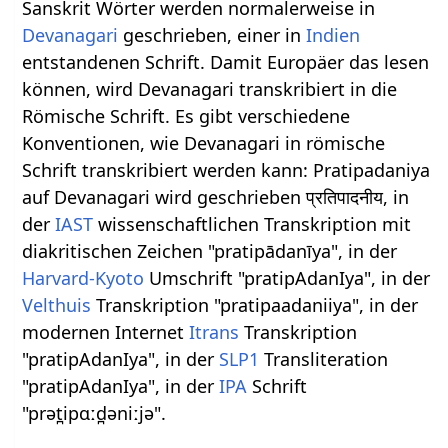
Sanskrit Wörter werden normalerweise in
Devanagari
geschrieben, einer in
Indien
entstandenen Schrift. Damit Europäer das lesen
können, wird Devanagari transkribiert in die
Römische Schrift. Es gibt verschiedene
Konventionen, wie Devanagari in römische
Schrift transkribiert werden kann: Pratipadaniya
auf Devanagari wird geschrieben प्रतिपादनीय, in
der
IAST
wissenschaftlichen Transkription mit
diakritischen Zeichen "pratipādanīya", in der
Harvard-Kyoto
Umschrift "pratipAdanIya", in der
Velthuis
Transkription "pratipaadaniiya", in der
modernen Internet
Itrans
Transkription
"pratipAdanIya", in der
SLP1
Transliteration
"pratipAdanIya", in der
IPA
Schrift
"prət̪ipɑːd̪əniːjə".