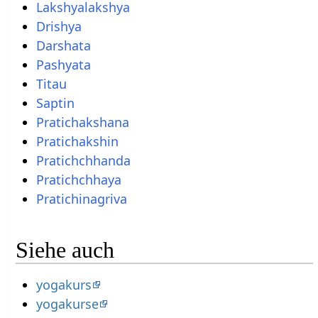
Lakshyalakshya
Drishya
Darshata
Pashyata
Titau
Saptin
Pratichakshana
Pratichakshin
Pratichchhanda
Pratichchhaya
Pratichinagriva
Siehe auch
yogakurs
yogakurse