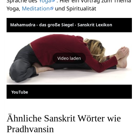
Sprache des
Yoga
. Hier ein Vortrag zum Thema
Yoga,
Meditation
und Spiritualität
Mahamudra - das große Siegel - Sanskrit Lexikon
Video laden
YouTube
Ähnliche Sanskrit Wörter wie
Pradhvansin