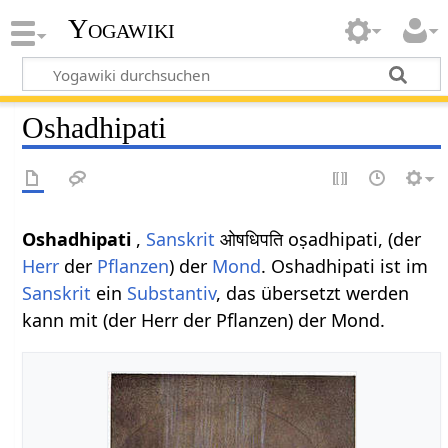
Yogawiki
Oshadhipati
Oshadhipati
,
Sanskrit
ओषधिपति oṣadhipati, (der
Herr
der
Pflanzen
) der
Mond
. Oshadhipati ist im
Sanskrit
ein
Substantiv
, das übersetzt werden
kann mit (der Herr der Pflanzen) der Mond.