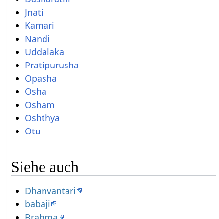
Jnati
Kamari
Nandi
Uddalaka
Pratipurusha
Opasha
Osha
Osham
Oshthya
Otu
Siehe auch
Dhanvantari
babaji
Brahma