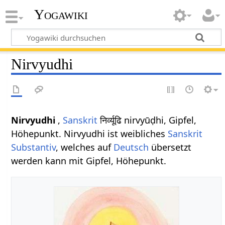
Yogawiki
Nirvyudhi
Nirvyudhi
,
Sanskrit
निर्व्यूढि nirvyūḍhi, Gipfel,
Höhepunkt. Nirvyudhi ist weibliches
Sanskrit
Substantiv
, welches auf
Deutsch
übersetzt
werden kann mit Gipfel, Höhepunkt.