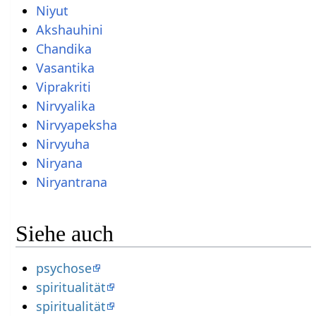
Niyut
Akshauhini
Chandika
Vasantika
Viprakriti
Nirvyalika
Nirvyapeksha
Nirvyuha
Niryana
Niryantrana
Siehe auch
psychose
spiritualität
spiritualität