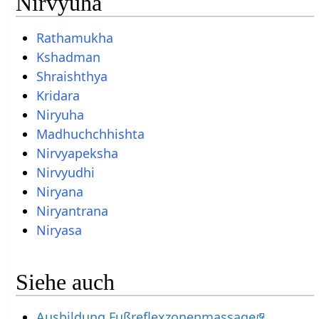
Nirvyuha
Rathamukha
Kshadman
Shraishthya
Kridara
Niryuha
Madhuchchhishta
Nirvyapeksha
Nirvyudhi
Niryana
Niryantrana
Niryasa
Siehe auch
Ausbildung Fußreflexzonenmassage