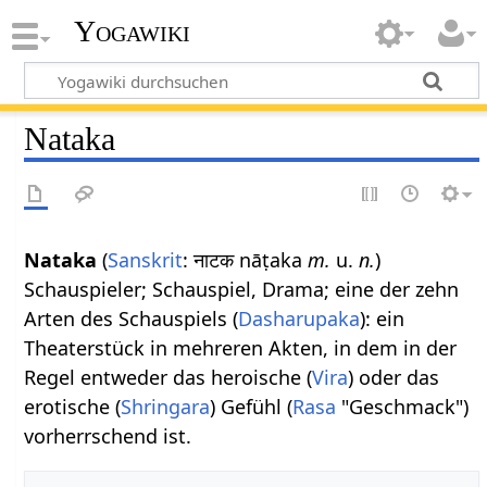
Yogawiki
Nataka
Nataka
(
Sanskrit
: नाटक nāṭaka
m.
u.
n.
)
Schauspieler; Schauspiel, Drama; eine der zehn
Arten des Schauspiels (
Dasharupaka
): ein
Theaterstück in mehreren Akten, in dem in der
Regel entweder das heroische (
Vira
) oder das
erotische (
Shringara
) Gefühl (
Rasa
"Geschmack")
vorherrschend ist.