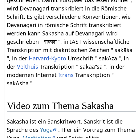
geschrieben. Damit Europäer das lesen können,
wird Devanagari transkribiert in die Römische
Schrift. Es gibt verschiedene Konventionen, wie
Devanagari in römische Schrift transkribiert
werden kann Sakasha auf Devanagari wird
geschrieben " सकाश ", in IAST wissenschaftliche
Transkription mit diakritischen Zeichen " sakāśa
", in der
Harvard-Kyoto
Umschrift " sakAza ", in
der
Velthuis
Transkription " sakaa"sa ", in der
modernen Internet
Itrans
Transkription "
sakAsha ".
Video zum Thema Sakasha
Sakasha ist ein Sanskritwort. Sanskrit ist die
Sprache des
Yoga
. Hier ein Vortrag zum Thema
Yoga,
Meditation
und Spiritualität