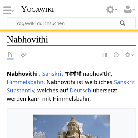
Yogawiki
Nabhovithi
Nabhovithi
,
Sanskrit
नभोवीथी nabhovīthī,
Himmelsbahn
. Nabhovithi ist weibliches
Sanskrit
Substantiv
, welches auf
Deutsch
übersetzt
werden kann mit Himmelsbahn.