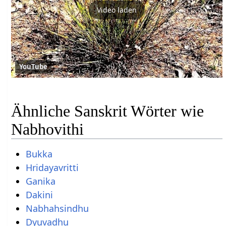
Video laden
YouTube
Ähnliche Sanskrit Wörter wie
Nabhovithi
Bukka
Hridayavritti
Ganika
Dakini
Nabhahsindhu
Dyuvadhu