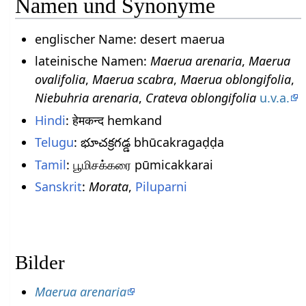
Namen und Synonyme
englischer Name: desert maerua
lateinische Namen:
Maerua arenaria
,
Maerua
ovalifolia
,
Maerua scabra
,
Maerua oblongifolia
,
Niebuhria arenaria
,
Crateva oblongifolia
u.v.a.
Hindi
: हेमकन्द hemkand
Telugu
: భూచక్రగడ్డ bhūcakragaḍḍa
Tamil
: பூமிசக்கரை pūmicakkarai
Sanskrit
:
Morata
,
Piluparni
Bilder
Maerua arenaria