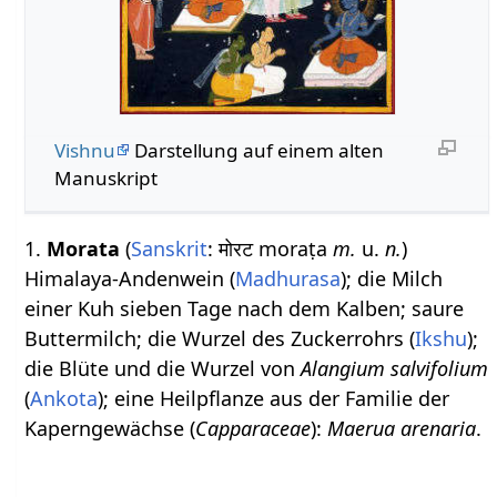
Vishnu
Darstellung auf einem alten
Manuskript
1.
Morata
(
Sanskrit
: मोरट moraṭa
m.
u.
n.
)
Himalaya-Andenwein (
Madhurasa
); die Milch
einer Kuh sieben Tage nach dem Kalben; saure
Buttermilch; die Wurzel des Zuckerrohrs (
Ikshu
);
die Blüte und die Wurzel von
Alangium salvifolium
(
Ankota
); eine Heilpflanze aus der Familie der
Kaperngewächse (
Capparaceae
):
Maerua arenaria
.