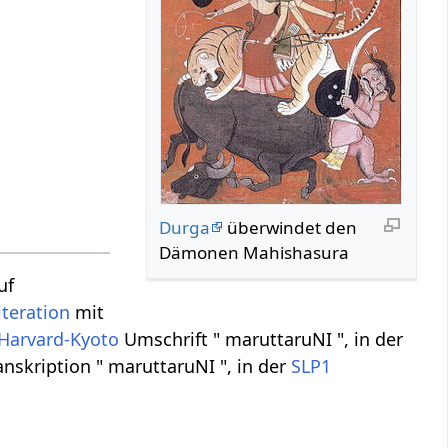
Durga
überwindet den
Dämonen Mahishasura
uf
iteration
mit
Harvard-Kyoto
Umschrift " maruttaruNI ", in der
nskription " maruttaruNI ", in der
SLP1