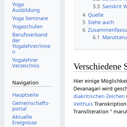
Yoga
3.3
Sanskrit 
Ausbildung
4
Quelle
Yoga Seminare
5
Siehe auch
Yogaschulen
6
Zusammenfassun
Berufsverband
6.1
Maruttaru
der
Yogalehrer/inne
n
Yogalehrer
Verschiedene 
Verzeichnis
Hier einige Möglichkei
Navigation
Devanagari wird geschr
Hauptseite
diakritischen Zeichen
Gemeinschafts­
Velthuis
Transkription
portal
Transliteration " maru
Aktuelle
Ereignisse