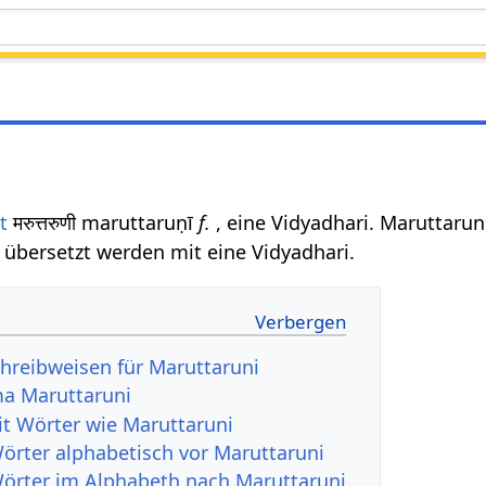
t
मरुत्तरुणी maruttaruṇī
f.
, eine Vidyadhari. Maruttarun
übersetzt werden mit eine Vidyadhari.
hreibweisen für Maruttaruni
a Maruttaruni
it Wörter wie Maruttaruni
Wörter alphabetisch vor Maruttaruni
Wörter im Alphabeth nach Maruttaruni