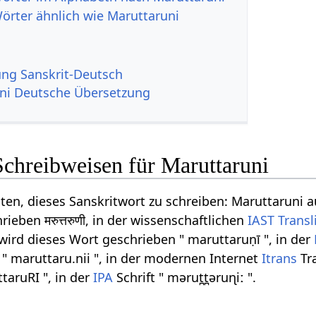
Wörter ähnlich wie Maruttaruni
g Sanskrit-Deutsch
ni Deutsche Übersetzung
Schreibweisen für Maruttaruni
ten, dieses Sanskritwort zu schreiben: Maruttaruni a
ieben मरुत्तरुणी, in der wissenschaftlichen
IAST
Transl
wird dieses Wort geschrieben " maruttaruṇī ", in der
 " maruttaru.nii ", in der modernen Internet
Itrans
Tra
ttaruRI ", in der
IPA
Schrift " mərut̪t̪əruɳiː ".