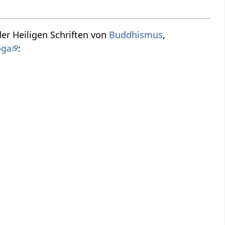
der Heiligen Schriften von
Buddhismus
,
oga
: