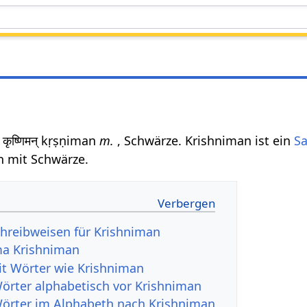
कृष्णिमन् kṛṣṇiman
m.
, Schwärze. Krishniman ist ein
Sa
n mit Schwärze.
hreibweisen für Krishniman
a Krishniman
it Wörter wie Krishniman
Wörter alphabetisch vor Krishniman
Wörter im Alphabeth nach Krishniman