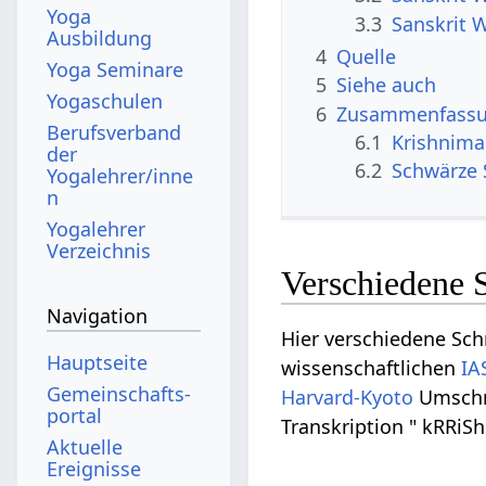
Yoga
3.3
Sanskrit 
Ausbildung
4
Quelle
Yoga Seminare
5
Siehe auch
Yogaschulen
6
Zusammenfassun
Berufsverband
6.1
Krishnima
der
6.2
Schwärze 
Yogalehrer/inne
n
Yogalehrer
Verzeichnis
Verschiedene 
Navigation
Hier verschiedene Schr
Hauptseite
wissenschaftlichen
IA
Gemeinschafts­
Harvard-Kyoto
Umschri
portal
Transkription " kRRiS
Aktuelle
Ereignisse