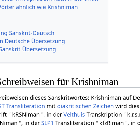
Wörter ähnlich wie Krishniman
g Sanskrit-Deutsch
n Deutsche Übersetzung
Sanskrit Übersetzung
Schreibweisen für Krishniman
eibweisen dieses Sanskritwortes: Krishniman auf Devan
ST
Transliteration
mit
diakritischen Zeichen
wird dies
ft " kRSNiman ", in der
Velthuis
Transkription " k.r.
hNiman ", in der
SLP1
Transliteration " kfzRiman ", in 