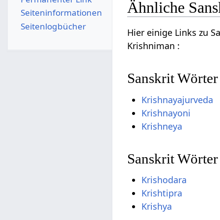
Ähnliche Sans
Seiten­­informationen
Seitenlogbücher
Hier einige Links zu 
Krishniman :
Sanskrit Wörter
Krishnayajurveda
Krishnayoni
Krishneya
Sanskrit Wörte
Krishodara
Krishtipra
Krishya