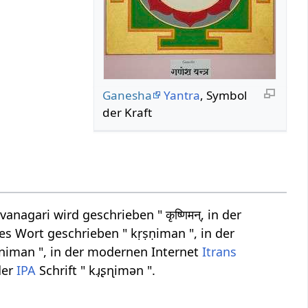
Ganesha
Yantra
, Symbol
der Kraft
agari wird geschrieben " कृष्णिमन्, in der
es Wort geschrieben " kṛṣṇiman ", in der
s.niman ", in der modernen Internet
Itrans
der
IPA
Schrift " kɹ̩ʂɳimən ".